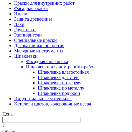
Краски для внутренних работ
Фасадная краска
Эмали
Защита древесины
Лаки
Грунтовки
Растворители
Специальные краски
Декоративные покрытия
Малярные инструменты
Шпаклевки
Фасадная шпаклевка
Шпаклевки для внутренних работ
Шпаклевка влагостойкая
Шпаклевка для стен
Шпаклевка по дереву
Шпаклевка по металлу
Шпаклевка под обои
Индустриальные материалы
Каталоги цветов, колеровочные веера
Цена
И
Объем