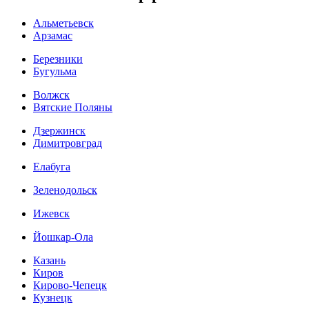
Альметьевск
Арзамас
Березники
Бугульма
Волжск
Вятские Поляны
Дзержинск
Димитровград
Елабуга
Зеленодольск
Ижевск
Йошкар-Ола
Казань
Киров
Кирово-Чепецк
Кузнецк