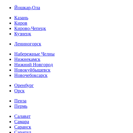
Йошкар-Ола
Казань
Киров
Кирово-Чепецк
Кузнецк
Лениногорск
Набережные Челны
Нижнекамск
Нижний Новгород
Новокуйбышевск
Новочебоксарск
Оренбург
Орск
Пенза
Пермь
Салават
Самара
Саранск
Сарапул