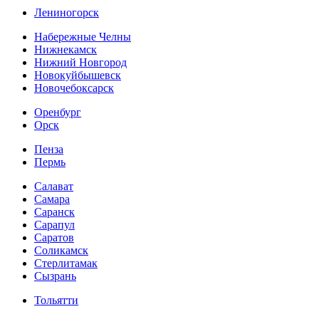
Лениногорск
Набережные Челны
Нижнекамск
Нижний Новгород
Новокуйбышевск
Новочебоксарск
Оренбург
Орск
Пенза
Пермь
Салават
Самара
Саранск
Сарапул
Саратов
Соликамск
Стерлитамак
Сызрань
Тольятти