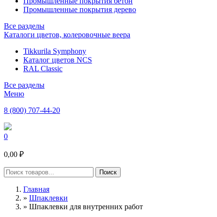
Промышленные покрытия бетон
Промышленные покрытия дерево
Все разделы
Каталоги цветов, колеровочные веера
Tikkurila Symphony
Каталог цветов NCS
RAL Classic
Все разделы
Меню
8 (800) 707-44-20
0
0,00 ₽
Главная
»
Шпаклевки
»
Шпаклевки для внутренних работ