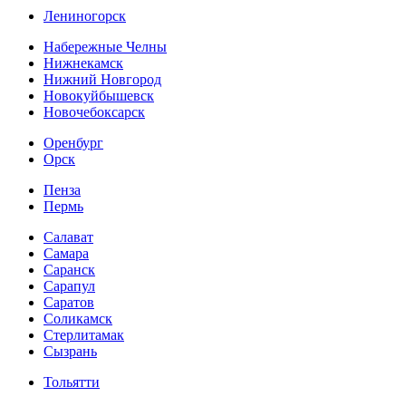
Лениногорск
Набережные Челны
Нижнекамск
Нижний Новгород
Новокуйбышевск
Новочебоксарск
Оренбург
Орск
Пенза
Пермь
Салават
Самара
Саранск
Сарапул
Саратов
Соликамск
Стерлитамак
Сызрань
Тольятти