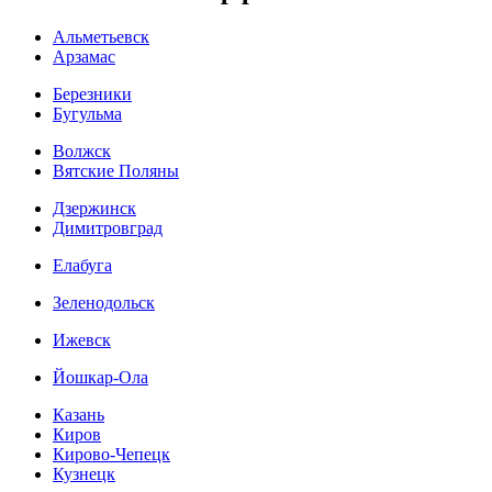
Альметьевск
Арзамас
Березники
Бугульма
Волжск
Вятские Поляны
Дзержинск
Димитровград
Елабуга
Зеленодольск
Ижевск
Йошкар-Ола
Казань
Киров
Кирово-Чепецк
Кузнецк