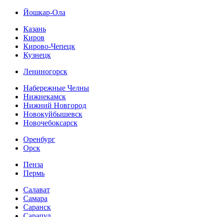
Йошкар-Ола
Казань
Киров
Кирово-Чепецк
Кузнецк
Лениногорск
Набережные Челны
Нижнекамск
Нижний Новгород
Новокуйбышевск
Новочебоксарск
Оренбург
Орск
Пенза
Пермь
Салават
Самара
Саранск
Сарапул