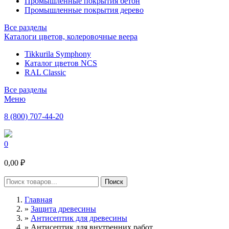
Промышленные покрытия бетон
Промышленные покрытия дерево
Все разделы
Каталоги цветов, колеровочные веера
Tikkurila Symphony
Каталог цветов NCS
RAL Classic
Все разделы
Меню
8 (800) 707-44-20
0
0,00 ₽
Главная
»
Защита древесины
»
Антисептик для древесины
»
Антисептик для внутренних работ